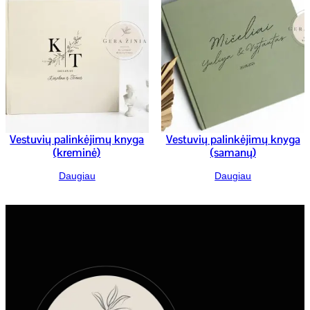
Vestuvių palinkėjimų knyga
Vestuvių palinkėjimų knyga
(kreminė)
(samanų)
Daugiau
Daugiau