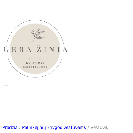
Eiti
prie
turinio
Pradžia
/
Palinkėjimų knygos vestuvėms
/ Vestuvių