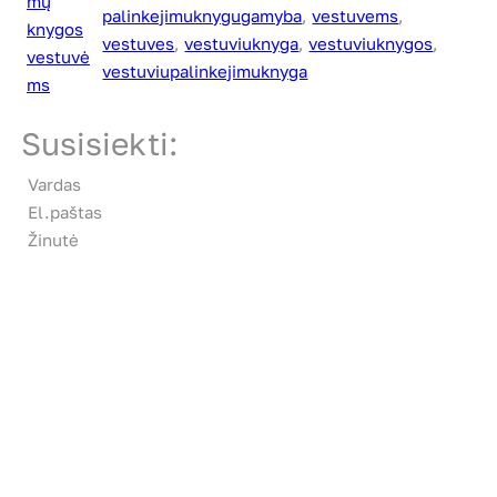
mų
palinkejimuknygugamyba
, 
vestuvems
, 
knygos
vestuves
, 
vestuviuknyga
, 
vestuviuknygos
, 
vestuvė
vestuviupalinkejimuknyga
ms
Susisiekti:
Vardas
El.paštas
Žinutė