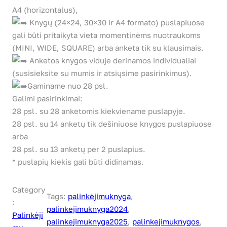
A4 (horizontalus),
Knygų (24×24, 30×30 ir A4 formato) puslapiuose
gali būti pritaikyta vieta momentinėms nuotraukoms
(MINI, WIDE, SQUARE) arba anketa tik su klausimais.
Anketos knygos viduje derinamos individualiai
(susisieksite su mumis ir atsiųsime pasirinkimus).
Gaminame nuo 28 psl.
Galimi pasirinkimai:
28 psl. su 28 anketomis kiekviename puslapyje.
28 psl. su 14 anketų tik dešiniuose knygos puslapiuose
arba
28 psl. su 13 anketų per 2 puslapius.
* puslapių kiekis gali būti didinamas.
Category
Tags:
palinkėjimuknyga
, 
:
palinkejimuknyga2024
, 
Palinkėji
palinkejimuknyga2025
, 
palinkejimuknygos
, 