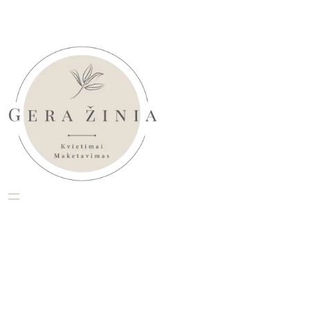
Eiti
prie
turinio