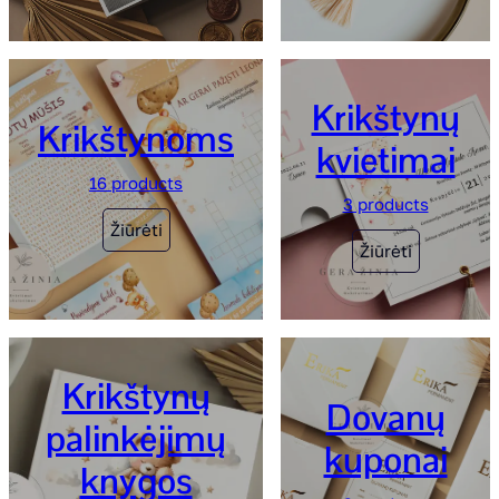
Krikštynų
Krikštynoms
kvietimai
16 products
3 products
Žiūrėti
Žiūrėti
Krikštynų
Dovanų
palinkėjimų
kuponai
knygos