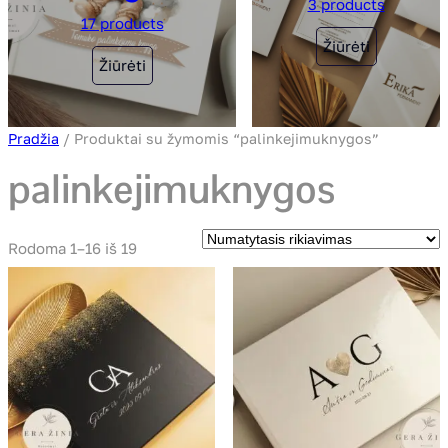
3 products
17 products
Žiūrėti
Žiūrėti
Pradžia
/ Produktai su žymomis “palinkejimuknygos”
palinkejimuknygos
Rodoma 1–16 iš 19