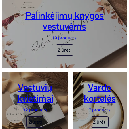
Palinkėjimų knygos
vestuvėms
19 products
Žiūrėti
Vestuvių
Vardo
kvietimai
kortelės
32 products
7 products
Žiūrėti
Žiūrėti