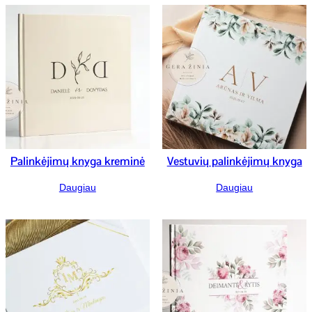
Palinkėjimų knyga kreminė
Vestuvių palinkėjimų knyga
Daugiau
Daugiau