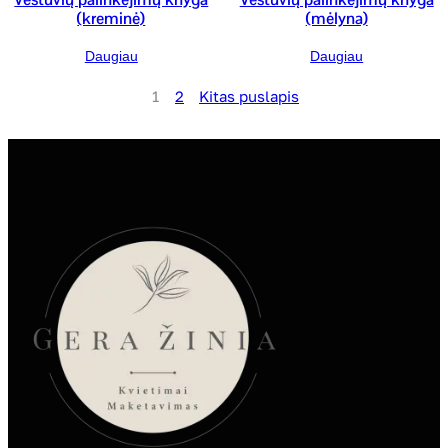
(kreminė)
(mėlyna)
Daugiau
Daugiau
1
2
Kitas puslapis