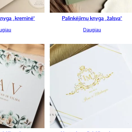
knyga „kreminė“
Palinkėjimų knyga „žalsva“
ugiau
Daugiau