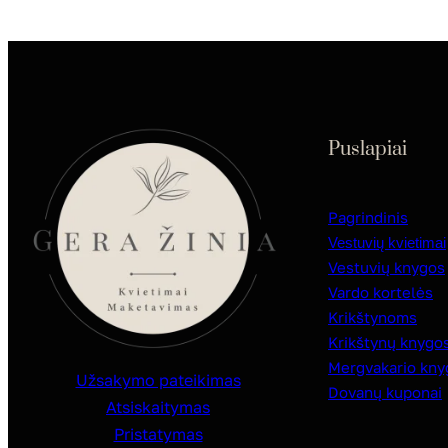
Puslapiai
Pagrindinis
Vestuvių kvietimai
Vestuvių knygos
Vardo kortelės
Krikštynoms
Krikštynų knygo
Mergvakario kny
Užsakymo pateikimas
Dovanų kuponai
Atsiskaitymas
Pristatymas