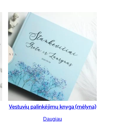
Vestuvių palinkėjimų knyga (mėlyna)
Daugiau