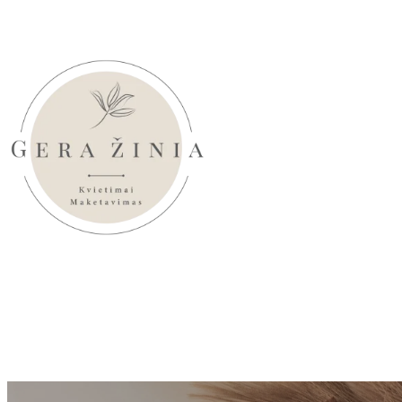
Eiti
prie
turinio