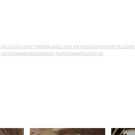
VESTUVIŲ KVIETIMAI
PALINKĖJIMŲ KNYGOS
VARDO KORTELĖS
KR
MERGVAKARIAMS
DOVANŲ KUPONAI
PARDUOTUVĖ