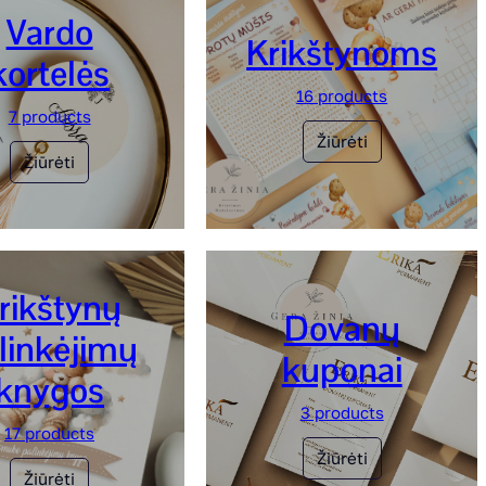
Vardo
Krikštynoms
kortelės
16 products
7 products
Žiūrėti
Žiūrėti
rikštynų
Dovanų
linkėjimų
kuponai
knygos
3 products
17 products
Žiūrėti
Žiūrėti