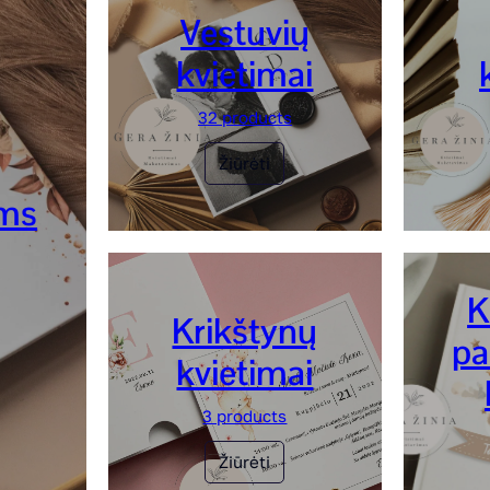
Vestuvių
kvietimai
32 products
Žiūrėti
ėms
K
Krikštynų
pa
kvietimai
3 products
Žiūrėti