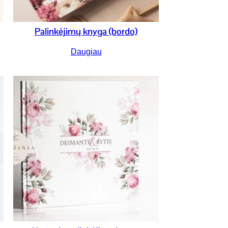
Palinkėjimų knyga (bordo)
Daugiau