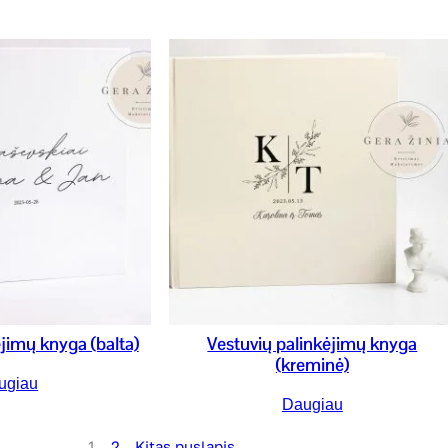
jimų knyga (balta)
Vestuvių palinkėjimų knyga
(kreminė)
ugiau
Daugiau
1
2
Kitas puslapis