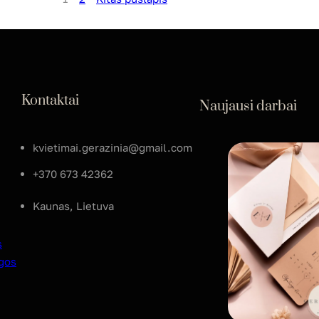
Kontaktai
Naujausi darbai
kvietimai.gerazinia@gmail.com
+370 673 42362
Kaunas, Lietuva
s
gos