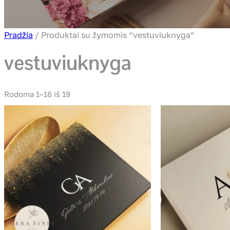
Pradžia
/ Produktai su žymomis “vestuviuknyga”
vestuviuknyga
Rodoma 1–16 iš 19