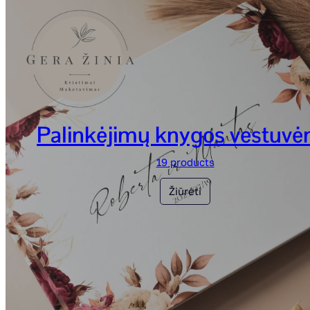
Palinkėjimų knygos vestuv
19 products
Žiūrėti