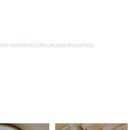
IKŠTYNOMS
KRIKŠTYNŲ PALINKĖJIMŲ KNYGOS