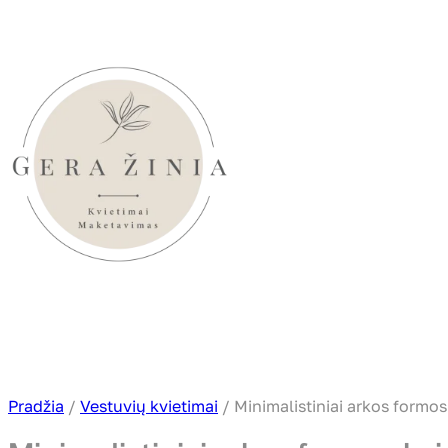
Eiti
prie
turinio
Pradžia
/
Vestuvių kvietimai
/ Minimalistiniai arkos formos