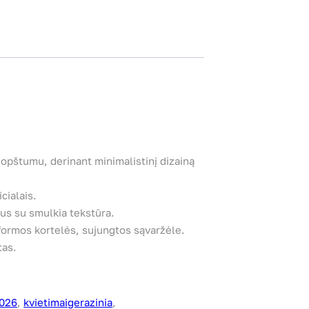
uopštumu, derinant minimalistinį dizainą
cialais.
us su smulkia tekstūra.
 formos kortelės, sujungtos sąvaržėle.
tas.
2026
, 
kvietimaigerazinia
, 