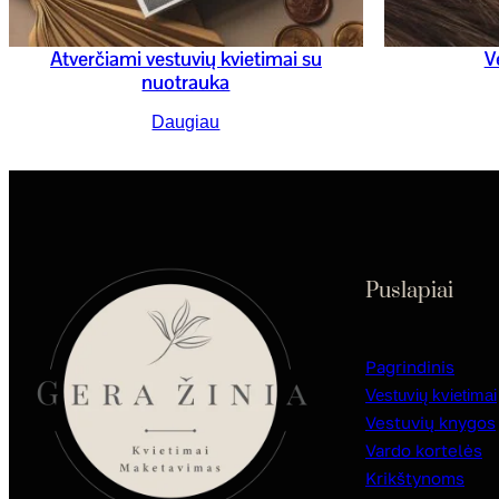
Atverčiami vestuvių kvietimai su
V
nuotrauka
Daugiau
Puslapiai
Pagrindinis
Vestuvių kvietimai
Vestuvių knygos
Vardo kortelės
Krikštynoms