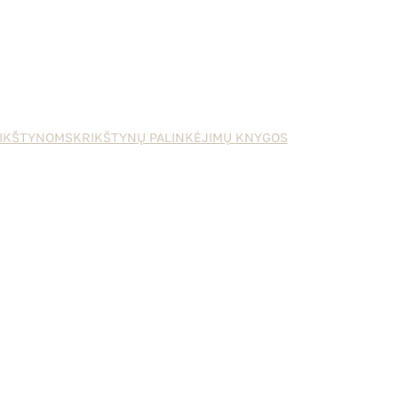
IKŠTYNOMS
KRIKŠTYNŲ PALINKĖJIMŲ KNYGOS