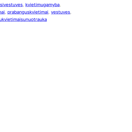
asivestuves
, 
kvietimugamyba
, 
mai
, 
prabanguskvietimai
, 
vestuves
, 
ukvietimaisunuotrauka