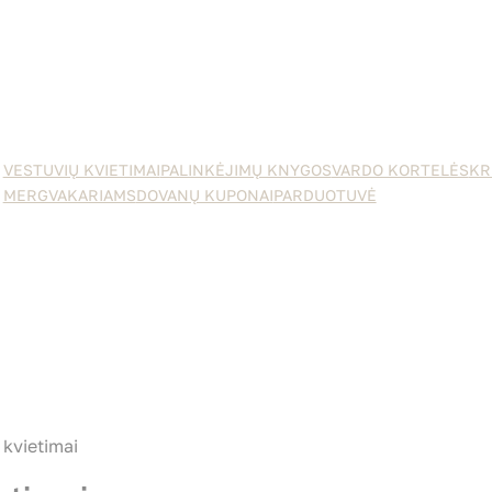
VESTUVIŲ KVIETIMAI
PALINKĖJIMŲ KNYGOS
VARDO KORTELĖS
KR
MERGVAKARIAMS
DOVANŲ KUPONAI
PARDUOTUVĖ
 kvietimai