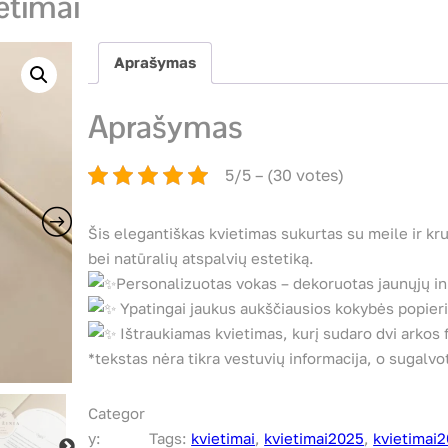
etimai
Aprašymas
Aprašymas
5/5 – (30 votes)
Šis elegantiškas kvietimas sukurtas su meile ir kr
bei natūralių atspalvių estetiką.
Personalizuotas vokas – dekoruotas jaunųjų ini
Ypatingai jaukus aukščiausios kokybės popieri
Ištraukiamas kvietimas, kurį sudaro dvi arkos
*tekstas nėra tikra vestuvių informacija, o sugalvo
Categor
y:
Tags:
kvietimai
, 
kvietimai2025
, 
kvietimai