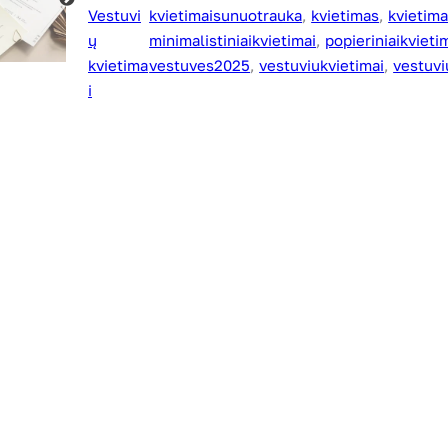
Vestuvi
kvietimaisunuotrauka
, 
kvietimas
, 
kvietim
ų
minimalistiniaikvietimai
, 
popieriniaikvieti
kvietima
vestuves2025
, 
vestuviukvietimai
, 
vestuvi
i