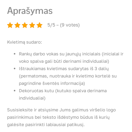
Aprašymas
5/5 – (9 votes)
Kvietimą sudaro:
Rankų darbo vokas su jaunųjų inicialais (inicialai ir
voko spalva gali būti derinami individualiai)
Ištraukiamas kvietimas sudarytas iš 3 dalių
(permatomas, nuotrauka ir kvietimo kortelė su
pagrindine šventės informacija)
Dekoruotas kutu (kutuko spalva derinama
individualiai)
Susisieksite ir atsiųsime Jums galimus viršelio logo
pasirinkimus bei teksto išdėstymo būdus iš kurių
galėsite pasirinkti labiausiai patikusį.