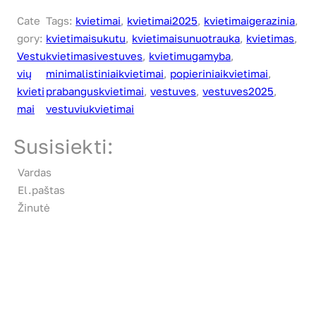
Cate
Tags:
kvietimai
, 
kvietimai2025
, 
kvietimaigerazinia
, 
gory:
kvietimaisukutu
, 
kvietimaisunuotrauka
, 
kvietimas
, 
Vestu
kvietimasivestuves
, 
kvietimugamyba
, 
vių
minimalistiniaikvietimai
, 
popieriniaikvietimai
, 
kvieti
prabanguskvietimai
, 
vestuves
, 
vestuves2025
, 
mai
vestuviukvietimai
Susisiekti:
Vardas
El.paštas
Žinutė