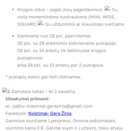
Knygos vidus – pagal Jūsų pageidavimus.
Su
vieta momentinėms nuotraukoms (MINI, WIDE,
SQUARE)
Su užduotimis ar klausimais svečiams
Gaminame nuo 28 psl. pasirinkimai:
28 psl. su 28 anketomis kiekviename puslapyje.
28 psl. su 14 anketų tik dešiniuose knygos
puslapiuose
arba 28 psl. su 13 anketų per 2 puslapius.
* puslapių kiekis gali būti didinamas.
Gamybos laikas – iki 2 savaičių.
Užsakymai priimami
:
el. paštu: kvietimai.gerazinia@gmail.com
Facebook:
Kvietimai- Gera Žinia
Gaminius siunčiame Lpexpress, Omniva paštomatais,
siuntimo kaina 3 €. Galime siųsti ir į užsienį, tokiu atveju