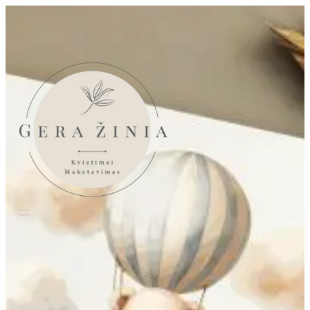
Eiti
prie
turinio