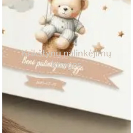
Krikštynų palinkėjimų
knygos