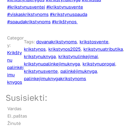
#krikstynusventei
#krikstynusvente
#viskaskrikstynoms
#krikstynuspauda
#spaudakrikstynoms
#krikštynos
Categor
Tags:
dovanakrikstynoms
, 
krikstosvente
, 
y:
krikstynos
, 
krikstynos2025
, 
krikstynuatributika
, 
Krikšty
krikstynuknyga
, 
krikstynulinkejimai
, 
nų
krikstynupalinkejimuknyga
, 
krikstynuprogai
, 
palinkėj
krikstynusvente
, 
palinkėjimuknyga
, 
imų
palinkejimuknygakrikstynoms
knygos
Susisiekti:
Vardas
El.paštas
Žinutė