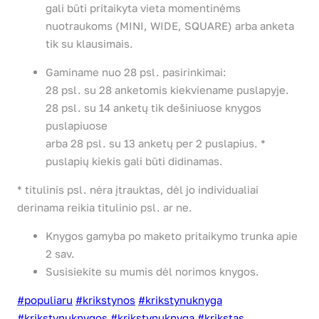
gali būti pritaikyta vieta momentinėms
nuotraukoms (MINI, WIDE, SQUARE) arba anketa
tik su klausimais.
Gaminame nuo 28 psl. pasirinkimai:
28 psl. su 28 anketomis kiekviename puslapyje.
28 psl. su 14 anketų tik dešiniuose knygos
puslapiuose
arba 28 psl. su 13 anketų per 2 puslapius. *
puslapių kiekis gali būti didinamas.
* titulinis psl. nėra įtrauktas, dėl jo individualiai
derinama reikia titulinio psl. ar ne.
Knygos gamyba po maketo pritaikymo trunka apie
2 sav.
Susisiekite su mumis dėl norimos knygos.
#populiaru
#krikstynos
#krikstynuknyga
#krikstynuknygos
#krikstynuknyga
#krikstas