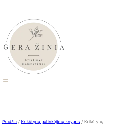
Eiti
prie
turinio
Pradžia
/
Krikštynų palinkėjimų knygos
/ Krikštynų