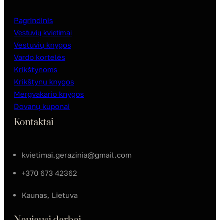
Pagrindinis
Vestuvių kvietimai
Vestuvių knygos
Vardo kortelės
Krikštynoms
Krikštynų knygos
Mergvakario knygos
Dovanų kuponai
Kontaktai
kvietimai.gerazinia@gmail.com
+370 673 42362
Kaunas, Lietuva