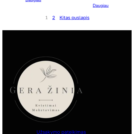
Daugiau
1
2
Kitas puslapis
Užsakymo pateikimas