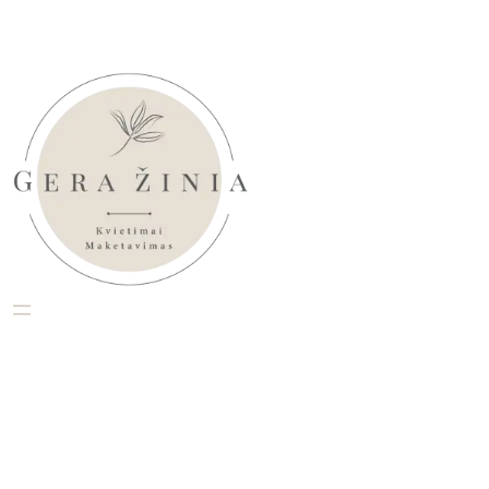
Eiti
prie
turinio