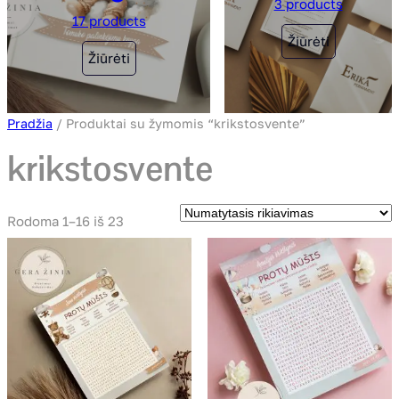
3 products
17 products
Žiūrėti
Žiūrėti
Pradžia
/ Produktai su žymomis “krikstosvente”
krikstosvente
Rodoma 1–16 iš 23