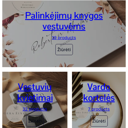
Palinkėjimų knygos
vestuvėms
19 products
Žiūrėti
Vestuvių
Vardo
kvietimai
kortelės
32 products
7 products
Žiūrėti
Žiūrėti