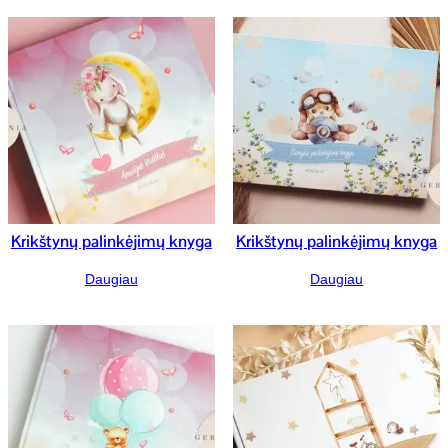
Krikštynų palinkėjimų knyga
Krikštynų palinkėjimų knyga
Daugiau
Daugiau