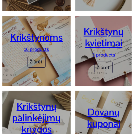
Krikštynų
Krikštynoms
kvietimai
16 products
3 products
Žiūrėti
Žiūrėti
Krikštynų
Dovanų
palinkėjimų
kuponai
knygos