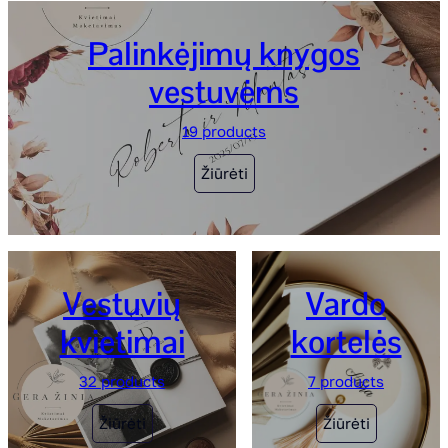
Palinkėjimų knygos
vestuvėms
19 products
Žiūrėti
Vestuvių
Vardo
kvietimai
kortelės
32 products
7 products
Žiūrėti
Žiūrėti