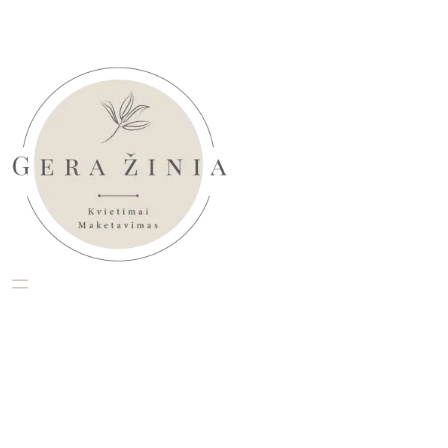
Eiti
prie
turinio