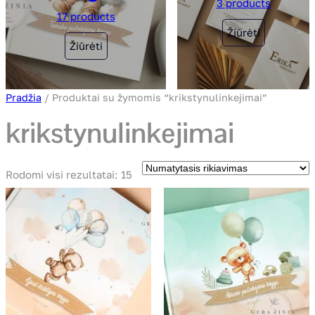
3 products
17 products
Žiūrėti
Žiūrėti
Pradžia
/ Produktai su žymomis “krikstynulinkejimai”
krikstynulinkejimai
Rodomi visi rezultatai: 15