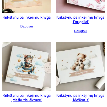
Krikštynų palinkėjimų knyga
Krikštynų palinkėjimų knyga
„Drugeliai“
Daugiau
Daugiau
Krikštynų palinkėjimų knyga
Krikštynų palinkėjimų knyga
„Meškutis lėktuve“
„Meškutis“