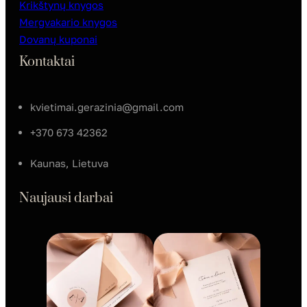
Krikštynų knygos
Mergvakario knygos
Dovanų kuponai
Kontaktai
kvietimai.gerazinia@gmail.com
+370 673 42362
Kaunas, Lietuva
Naujausi darbai