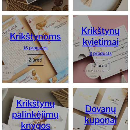
Krikštynų
Krikštynoms
kvietimai
16 products
3 products
Žiūrėti
Žiūrėti
Krikštynų
Dovanų
palinkėjimų
kuponai
knygos