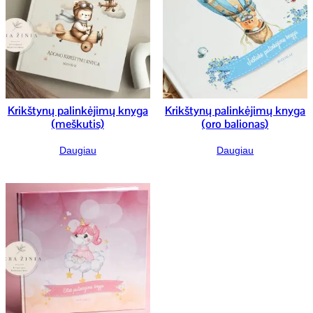
Krikštynų palinkėjimų knyga
Krikštynų palinkėjimų knyga
(meškutis)
(oro balionas)
Daugiau
Daugiau