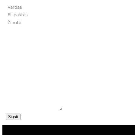
Vardas
El.paštas
Žinutė
Siųsti