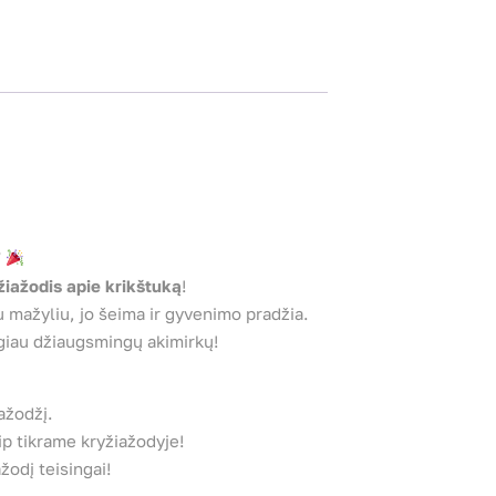
“
žiažodis apie krikštuką
!
su mažyliu, jo šeima ir gyvenimo pradžia.
augiau džiaugsmingų akimirkų!
ažodžį.
ip tikrame kryžiažodyje!
žodį teisingai!