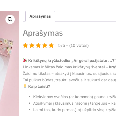
Aprašymas
Aprašymas
5/5 – (10 votes)
Krikštynų kryžiažodis: „Ar gerai pažįstate …?
Linksmas ir šiltas žaidimas krikštynų šventei –
kry
Žaidimo tikslas – atsakyti į klausimus, susijusius 
Tai puikus būdas įtraukti svečius ir sukurti dar d
Kaip žaisti?
Kiekvienas svečias (ar komanda) gauna kryži
Atsakymai į klausimus rašomi į langelius – ka
Laimi tas, kuris pirmas(-a) užpildo visą kryžia