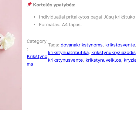
Kortelės ypatybės:
Individualiai pritaikytos pagal Jūsų krikštuko v
Formatas: A4 lapas.
Category
Tags:
dovanakrikstynoms
, 
krikstosvente
:
krikstynuatributika
, 
krikstynukryziazodis
Krikštyno
krikstynusvente
, 
krikstynuveiklos
, 
kryzi
ms