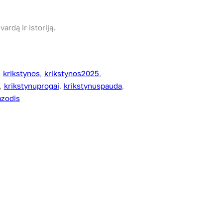
ardą ir istoriją.
, 
krikstynos
, 
krikstynos2025
, 
, 
krikstynuprogai
, 
krikstynuspauda
, 
azodis