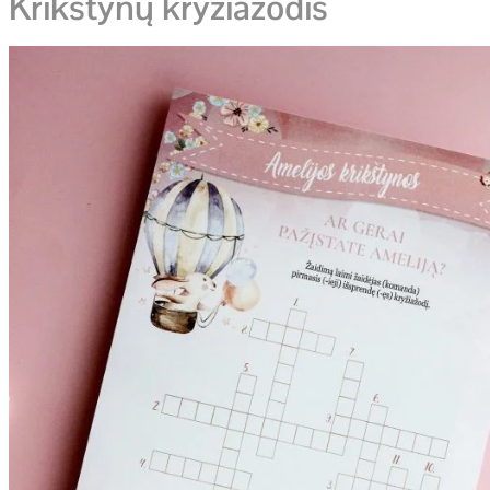
Krikštynų kryžiažodis