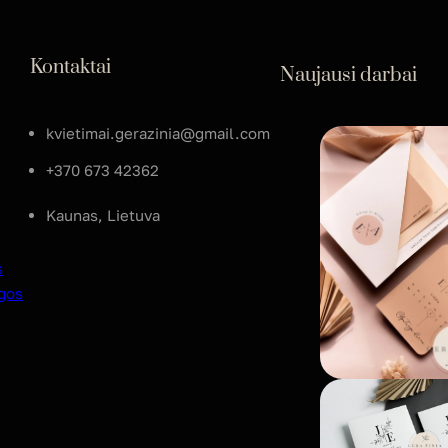
Kontaktai
Naujausi darbai
kvietimai.gerazinia@gmail.com
+370 673 42362
Kaunas, Lietuva
s
gos