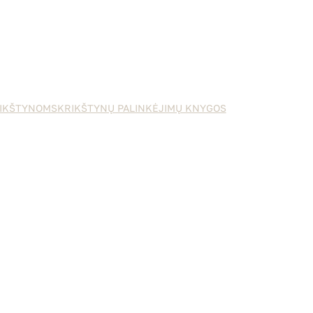
IKŠTYNOMS
KRIKŠTYNŲ PALINKĖJIMŲ KNYGOS