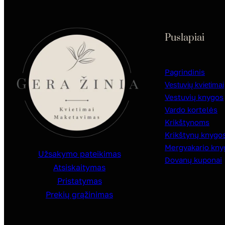
Puslapiai
Pagrindinis
Vestuvių kvietimai
Vestuvių knygos
Vardo kortelės
Krikštynoms
Krikštynų knygo
Mergvakario kny
Užsakymo pateikimas
Dovanų kuponai
Atsiskaitymas
Pristatymas
Prekių grąžinimas