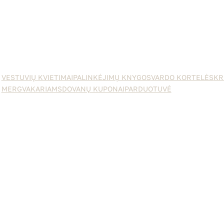
VESTUVIŲ KVIETIMAI
PALINKĖJIMŲ KNYGOS
VARDO KORTELĖS
KR
MERGVAKARIAMS
DOVANŲ KUPONAI
PARDUOTUVĖ