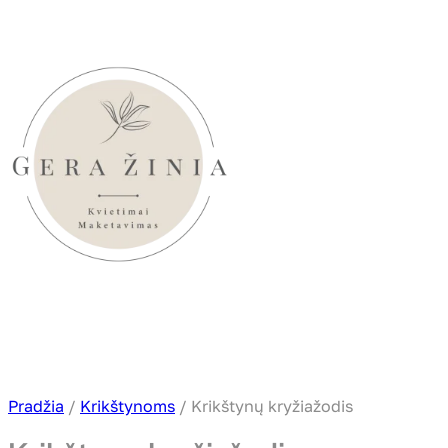
Eiti
prie
turinio
Pradžia
/
Krikštynoms
/ Krikštynų kryžiažodis