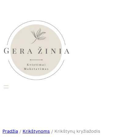
Eiti
prie
turinio
Pradžia
/
Krikštynoms
/ Krikštynų kryžiažodis