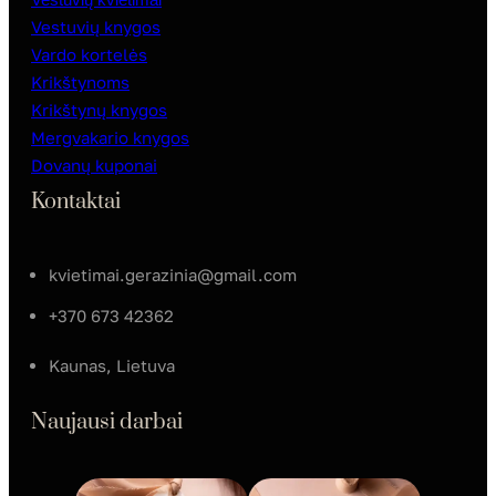
Vestuvių knygos
Vardo kortelės
Krikštynoms
Krikštynų knygos
Mergvakario knygos
Dovanų kuponai
Kontaktai
kvietimai.gerazinia@gmail.com
+370 673 42362
Kaunas, Lietuva
Naujausi darbai