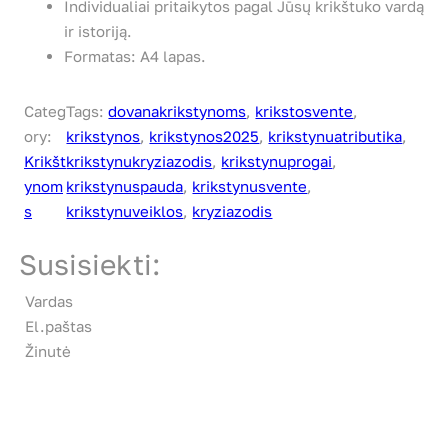
Individualiai pritaikytos pagal Jūsų krikštuko vardą
ir istoriją.
Formatas: A4 lapas.
Categ
Tags:
dovanakrikstynoms
, 
krikstosvente
, 
ory:
krikstynos
, 
krikstynos2025
, 
krikstynuatributika
, 
Krikšt
krikstynukryziazodis
, 
krikstynuprogai
, 
ynom
krikstynuspauda
, 
krikstynusvente
, 
s
krikstynuveiklos
, 
kryziazodis
Susisiekti:
Vardas
El.paštas
Žinutė