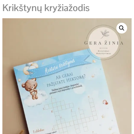
Krikštynų kryžiažodis