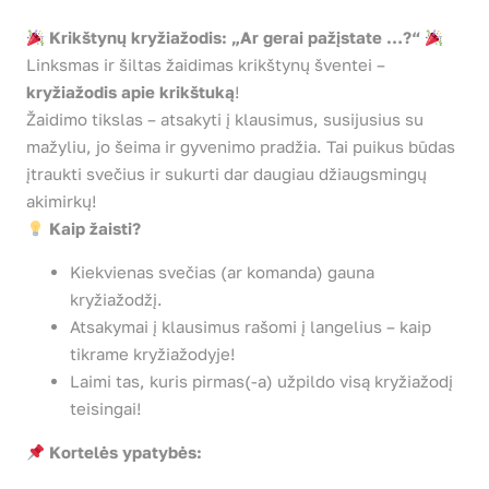
Krikštynų kryžiažodis: „Ar gerai pažįstate …?“
Linksmas ir šiltas žaidimas krikštynų šventei –
kryžiažodis apie krikštuką
!
Žaidimo tikslas – atsakyti į klausimus, susijusius su
mažyliu, jo šeima ir gyvenimo pradžia. Tai puikus būdas
įtraukti svečius ir sukurti dar daugiau džiaugsmingų
akimirkų!
Kaip žaisti?
Kiekvienas svečias (ar komanda) gauna
kryžiažodžį.
Atsakymai į klausimus rašomi į langelius – kaip
tikrame kryžiažodyje!
Laimi tas, kuris pirmas(-a) užpildo visą kryžiažodį
teisingai!
Kortelės ypatybės: