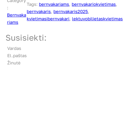
Category
Tags:
bernvakariams
, 
bernvakariokvietimas
, 
:
bernvakaris
, 
bernvakaris2025
, 
Bernvaka
kvietimasibernvakari
, 
lektuvobilietaskvietimas
riams
Susisiekti:
Vardas
El.paštas
Žinutė