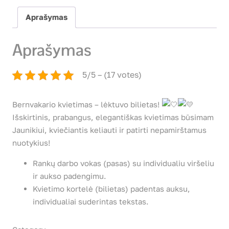
Aprašymas
Aprašymas
5/5 – (17 votes)
Bernvakario kvietimas – lėktuvo bilietas!
Išskirtinis, prabangus, elegantiškas kvietimas būsimam
Jaunikiui, kviečiantis keliauti ir patirti nepamirštamus
nuotykius!
Rankų darbo vokas (pasas) su individualiu viršeliu
ir aukso padengimu.
Kvietimo kortelė (bilietas) padentas auksu,
individualiai suderintas tekstas.