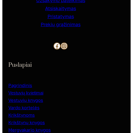
Užsakymo pateikimas
Atsiskaitymas
Pristatymas
Prekių grąžinimas
Facebook
Instagram
Puslapiai
Pagrindinis
Vestuvių kvietimai
Vestuvių knygos
Vardo kortelės
Krikštynoms
Krikštynų knygos
Mergvakario knygos