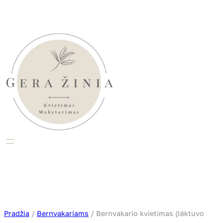
Eiti
prie
turinio
Pradžia
/
Bernvakariams
/ Bernvakario kvietimas (lėktuvo