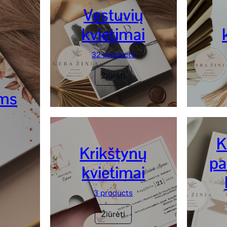
Vestuvių
kvietimai
32 products
Žiūrėti
ėms
K
Krikštynų
pa
kvietimai
3 products
Žiūrėti