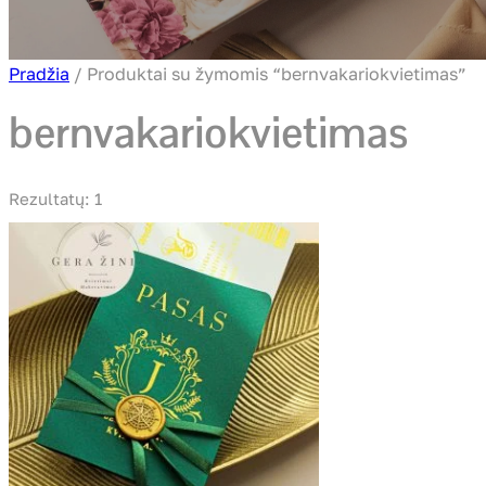
Pradžia
/ Produktai su žymomis “bernvakariokvietimas”
bernvakariokvietimas
Rezultatų: 1