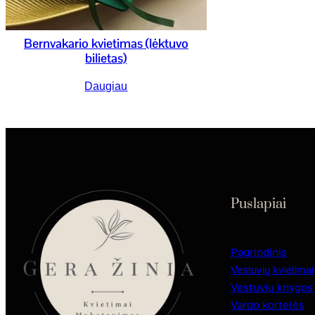
Bernvakario kvietimas (lėktuvo
bilietas)
Daugiau
Puslapiai
Pagrindinis
Vestuvių kvietimai
Vestuvių knygos
Vardo kortelės