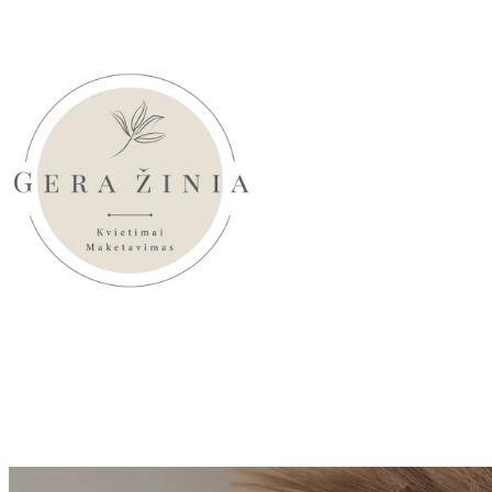
Eiti
prie
turinio