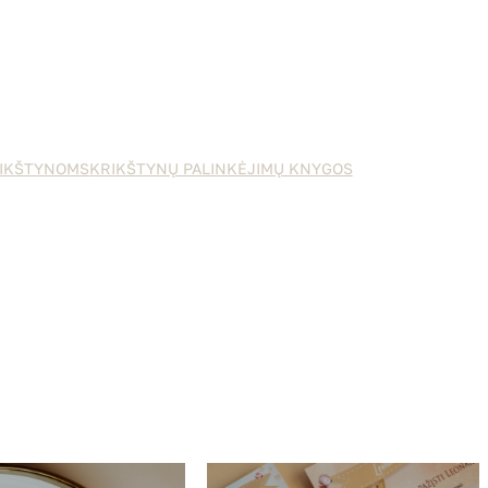
IKŠTYNOMS
KRIKŠTYNŲ PALINKĖJIMŲ KNYGOS