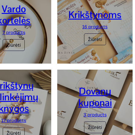
Vardo
Krikštynoms
kortelės
16 products
7 products
Žiūrėti
Žiūrėti
rikštynų
Dovanų
linkėjimų
kuponai
knygos
3 products
17 products
Žiūrėti
Žiūrėti