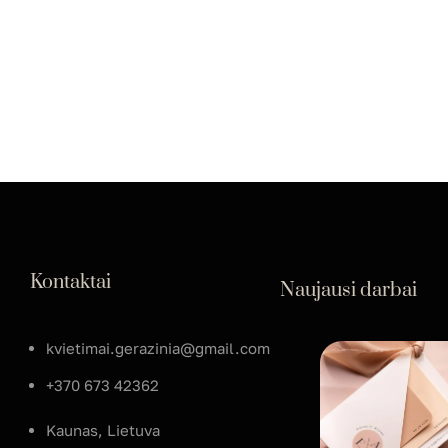
Kontaktai
Naujausi darbai
kvietimai.gerazinia@gmail.com
+370 673 42362
Kaunas, Lietuva