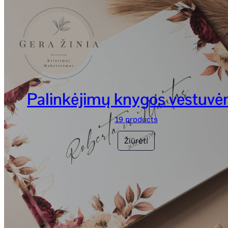
Palinkėjimų knygos vestuv
19 products
Žiūrėti