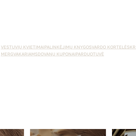
VESTUVIŲ KVIETIMAI
PALINKĖJIMŲ KNYGOS
VARDO KORTELĖS
KR
MERGVAKARIAMS
DOVANŲ KUPONAI
PARDUOTUVĖ