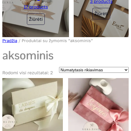
3 products
17 products
Žiūrėti
Žiūrėti
Pradžia
/ Produktai su žymomis “aksominis”
aksominis
Rodomi visi rezultatai: 2