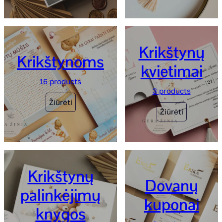
Krikštynų
Krikštynoms
kvietimai
16 products
3 products
Žiūrėti
Žiūrėti
Krikštynų
Dovanų
palinkėjimų
kuponai
knygos