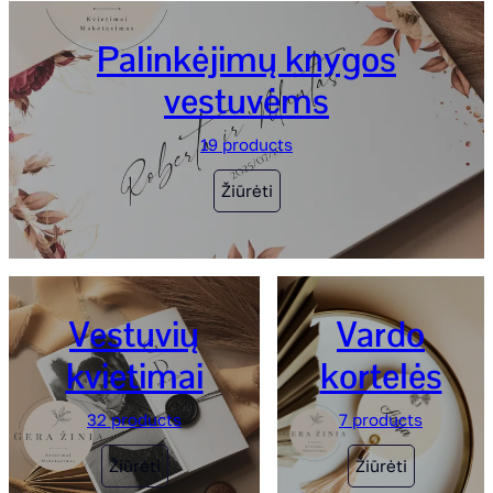
Palinkėjimų knygos
vestuvėms
19 products
Žiūrėti
Vestuvių
Vardo
kvietimai
kortelės
32 products
7 products
Žiūrėti
Žiūrėti