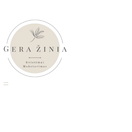
Eiti
prie
turinio