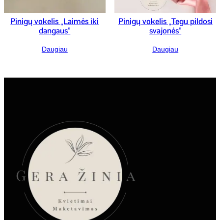
Pinigų vokelis „Laimės iki
Pinigų vokelis „Tegu pildosi
dangaus”
svajonės”
Daugiau
Daugiau