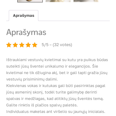
Aprašymas
Aprašymas
5/5 – (32 votes)
Ištraukiami vestuvių kvietimai su kutu yra puikus būdas
suteikti jūsų šventei unikalumo ir elegancijos. Šie
kvietimai ne tik džiugina akį, bet ir gali tapti gražia jūsų
vestuvių prisiminimų dalimi.
Kiekvienas vokas ir kutukas gali būti pasirinktas pagal
jūsų asmeninį skonį, todėl turite galimybę derinti
spalvas ir medžiagas, kad atitiktų jūsų šventės temą.
Galite rinktis iš plačios spalvų paletės.
Individualus maketas ant viršelio su jaunųjų inicialais.