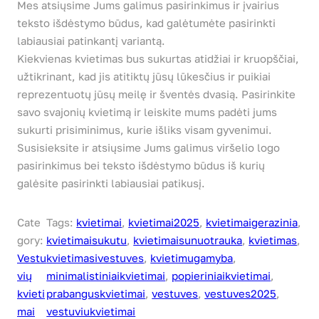
Mes atsiųsime Jums galimus pasirinkimus ir įvairius
teksto išdėstymo būdus, kad galėtumėte pasirinkti
labiausiai patinkantį variantą.
Kiekvienas kvietimas bus sukurtas atidžiai ir kruopščiai,
užtikrinant, kad jis atitiktų jūsų lūkesčius ir puikiai
reprezentuotų jūsų meilę ir šventės dvasią. Pasirinkite
savo svajonių kvietimą ir leiskite mums padėti jums
sukurti prisiminimus, kurie išliks visam gyvenimui.
Susisieksite ir atsiųsime Jums galimus viršelio logo
pasirinkimus bei teksto išdėstymo būdus iš kurių
galėsite pasirinkti labiausiai patikusį.
Cate
Tags:
kvietimai
, 
kvietimai2025
, 
kvietimaigerazinia
, 
gory:
kvietimaisukutu
, 
kvietimaisunuotrauka
, 
kvietimas
, 
Vestu
kvietimasivestuves
, 
kvietimugamyba
, 
vių
minimalistiniaikvietimai
, 
popieriniaikvietimai
, 
kvieti
prabanguskvietimai
, 
vestuves
, 
vestuves2025
, 
mai
vestuviukvietimai