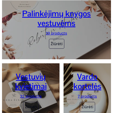
Palinkėjimų knygos
vestuvėms
19 products
Žiūrėti
Vestuvių
Vardo
kvietimai
kortelės
32 products
7 products
Žiūrėti
Žiūrėti