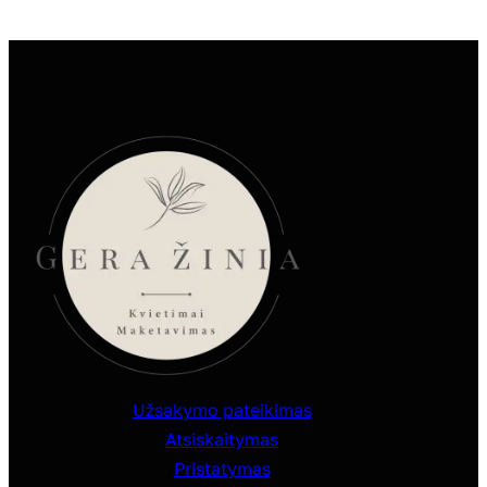
Užsakymo pateikimas
Atsiskaitymas
Pristatymas