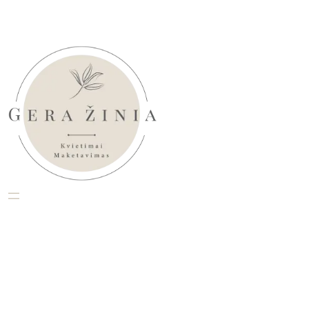
Eiti
prie
turinio