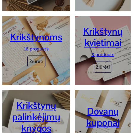
Krikštynų
Krikštynoms
kvietimai
16 products
3 products
Žiūrėti
Žiūrėti
Krikštynų
Dovanų
palinkėjimų
kuponai
knygos