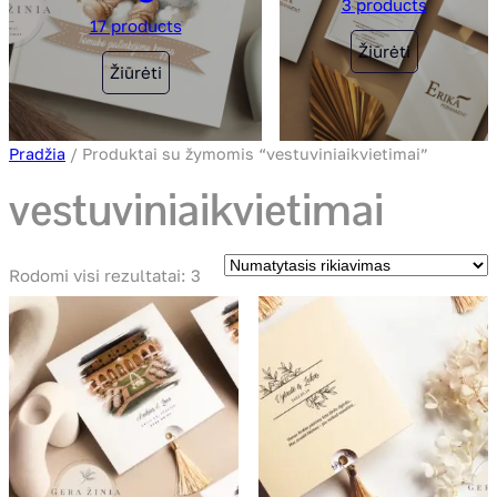
3 products
17 products
Žiūrėti
Žiūrėti
Pradžia
/ Produktai su žymomis “vestuviniaikvietimai”
vestuviniaikvietimai
Rodomi visi rezultatai: 3