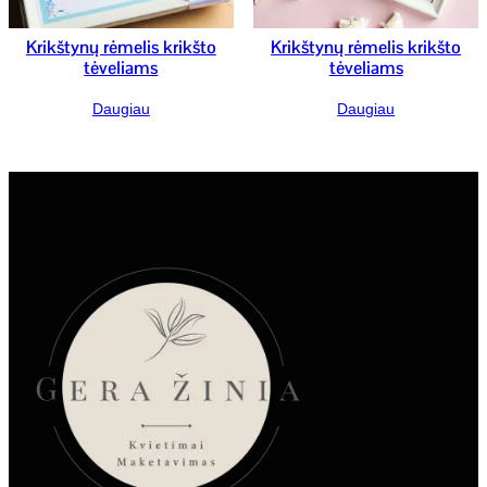
Krikštynų rėmelis krikšto
Krikštynų rėmelis krikšto
tėveliams
tėveliams
Daugiau
Daugiau