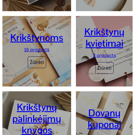
Krikštynų
Krikštynoms
kvietimai
16 products
3 products
Žiūrėti
Žiūrėti
Krikštynų
Dovanų
palinkėjimų
kuponai
knygos