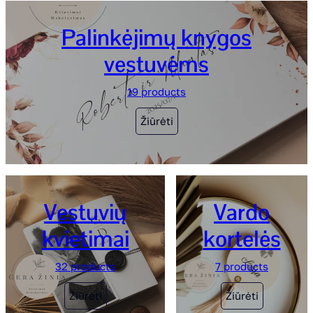
Palinkėjimų knygos
vestuvėms
19 products
Žiūrėti
Vestuvių
Vardo
kvietimai
kortelės
32 products
7 products
Žiūrėti
Žiūrėti