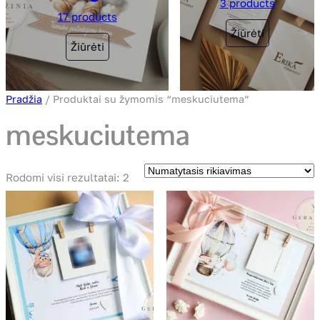
3 products
17 products
Žiūrėti
Žiūrėti
Pradžia
/ Produktai su žymomis “meskuciutema”
meskuciutema
Rodomi visi rezultatai: 2