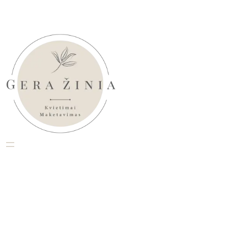
Eiti
prie
turinio