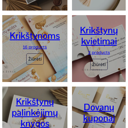
Krikštynų
Krikštynoms
kvietimai
16 products
3 products
Žiūrėti
Žiūrėti
Krikštynų
Dovanų
palinkėjimų
kuponai
knygos