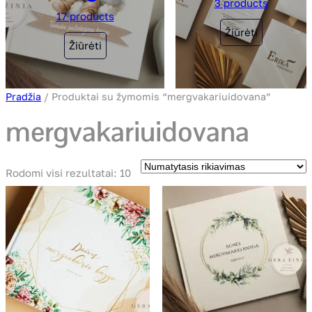
3 products
17 products
Žiūrėti
Žiūrėti
Pradžia
/ Produktai su žymomis “mergvakariuidovana”
mergvakariuidovana
Rodomi visi rezultatai: 10