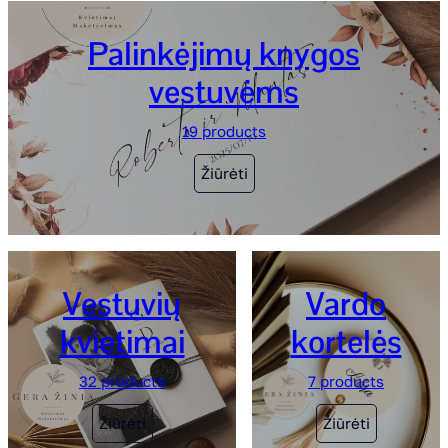
Palinkėjimų knygos
vestuvėms
19 products
Žiūrėti
Vestuvių
Vardo
kvietimai
kortelės
32 products
7 products
Žiūrėti
Žiūrėti