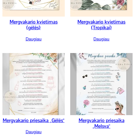
Mergvakario kvietimas
Mergvakario kvietimas
(gėlės)
(Tropikai)
Daugiau
Daugiau
Mergvakario priesaika „Gėlės“
Mergvakario priesaika
„Melsva“
Daugiau