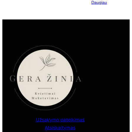
Daugiau
Užsakymo pateikimas
Atsiskaitymas