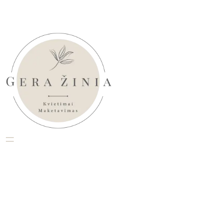
Eiti
prie
turinio