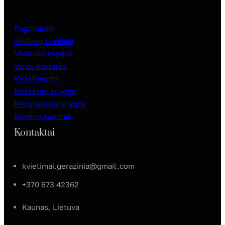
Pagrindinis
Vestuvių kvietimai
Vestuvių knygos
Vardo kortelės
Krikštynoms
Krikštynų knygos
Mergvakario knygos
Dovanų kuponai
Kontaktai
kvietimai.gerazinia@gmail.com
+370 673 42362
Kaunas, Lietuva