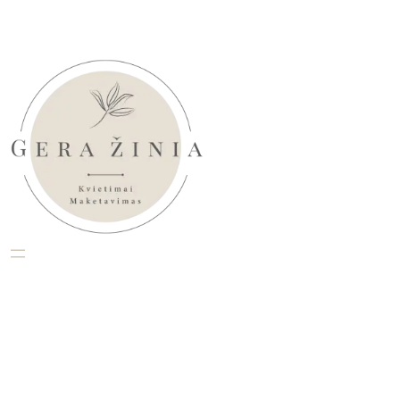
Eiti
prie
turinio