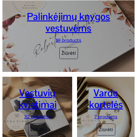
Palinkėjimų knygos
vestuvėms
19 products
Žiūrėti
Vestuvių
Vardo
kvietimai
kortelės
32 products
7 products
Žiūrėti
Žiūrėti