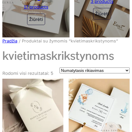
3 products
17 products
Žiūrėti
Žiūrėti
Pradžia
/ Produktai su žymomis “kvietimaskrikstynoms”
kvietimaskrikstynoms
Rodomi visi rezultatai: 5