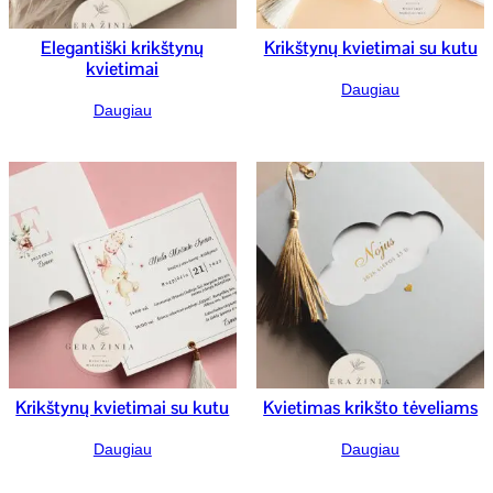
Elegantiški krikštynų
Krikštynų kvietimai su kutu
kvietimai
Daugiau
Daugiau
Krikštynų kvietimai su kutu
Kvietimas krikšto tėveliams
Daugiau
Daugiau