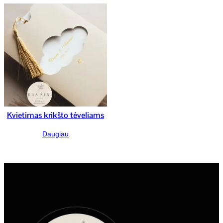
Kvietimas krikšto tėveliams
Daugiau