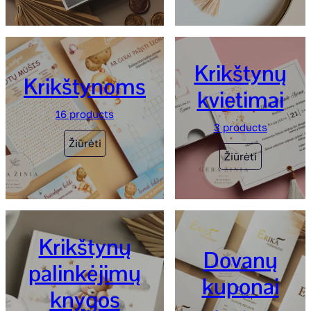
Krikštynų
Krikštynoms
kvietimai
16 products
3 products
Žiūrėti
Žiūrėti
Krikštynų
Dovanų
palinkėjimų
kuponai
knygos