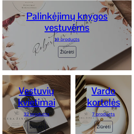
Palinkėjimų knygos
vestuvėms
19 products
Žiūrėti
Vestuvių
Vardo
kvietimai
kortelės
32 products
7 products
Žiūrėti
Žiūrėti