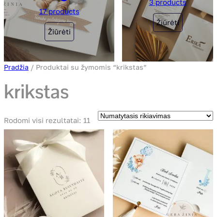
3 products
17 products
Žiūrėti
Žiūrėti
Pradžia
/ Produktai su žymomis “krikstas”
krikstas
Rodomi visi rezultatai: 11