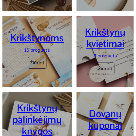
Krikštynų
Krikštynoms
kvietimai
16 products
3 products
Žiūrėti
Žiūrėti
Krikštynų
Dovanų
palinkėjimų
kuponai
knygos