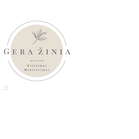
Eiti
prie
turinio