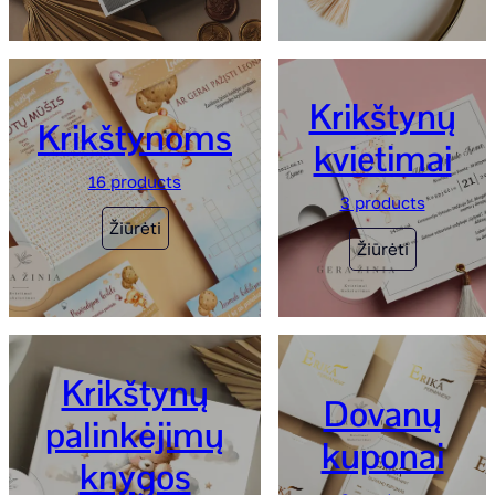
Krikštynų
Krikštynoms
kvietimai
16 products
3 products
Žiūrėti
Žiūrėti
Krikštynų
Dovanų
palinkėjimų
kuponai
knygos