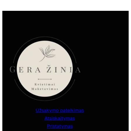
Užsakymo pateikimas
Atsiskaitymas
Pristatymas