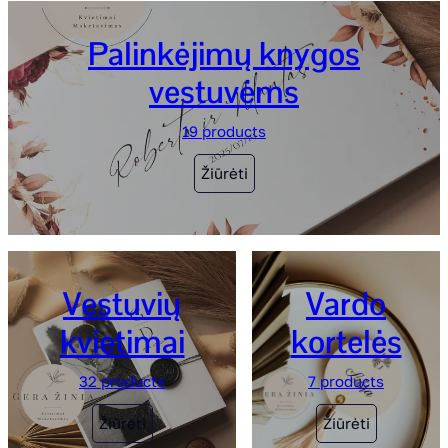
Palinkėjimų knygos
vestuvėms
19 products
Žiūrėti
Vestuvių
Vardo
kvietimai
kortelės
32 products
7 products
Žiūrėti
Žiūrėti