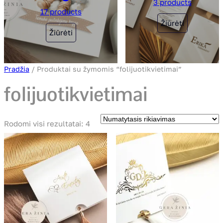
3 products
17 products
Žiūrėti
Žiūrėti
Pradžia
/ Produktai su žymomis “folijuotikvietimai”
folijuotikvietimai
Rodomi visi rezultatai: 4