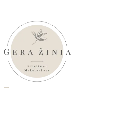
Eiti
prie
turinio