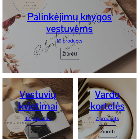
Palinkėjimų knygos
vestuvėms
19 products
Žiūrėti
Vestuvių
Vardo
kvietimai
kortelės
32 products
7 products
Žiūrėti
Žiūrėti