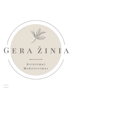
Eiti
prie
turinio