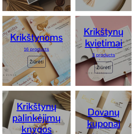
Krikštynų
Krikštynoms
kvietimai
16 products
3 products
Žiūrėti
Žiūrėti
Krikštynų
Dovanų
palinkėjimų
kuponai
knygos