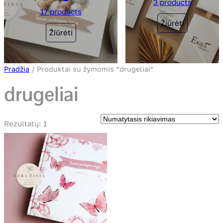
3 products
17 products
Žiūrėti
Žiūrėti
Pradžia
/ Produktai su žymomis “drugeliai”
drugeliai
Rezultatų: 1