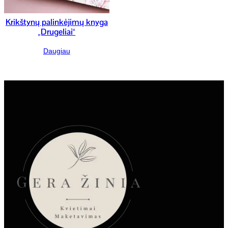
Krikštynų palinkėjimų knyga
„Drugeliai“
Daugiau